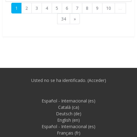
Página 1
Página 2
Página 3
Página 4
Página 5
Página 6
Página 7
Página 8
Página 9
Página 10
1
2
3
4
5
6
7
8
9
10
…
Página 34
Siguiente página
34
»
Usted no se ha identificado. (
Acceder
)
Español - Internacional ‎(es)‎
Català ‎(ca)‎
Deutsch ‎(de)‎
English ‎(en)‎
Español - Internacional ‎(es)‎
Français ‎(fr)‎