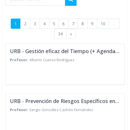
Buscar cursos
Página 1
Página 2
Página 3
Página 4
Página 5
Página 6
Página 7
Página 8
Página 9
Página 10
1
2
3
4
5
6
7
8
9
10
…
Página 34
Siguiente página
34
»
URB - Gestión eficaz del Tiempo (+ Agenda Outlook 2016)
Profesor:
Alberto Cuervo Rodríguez
URB - Prevención de Riesgos Específicos en Puesto de Trabajo: Operario de punto limpio
Profesor:
Sergio González-Cachón Fernández