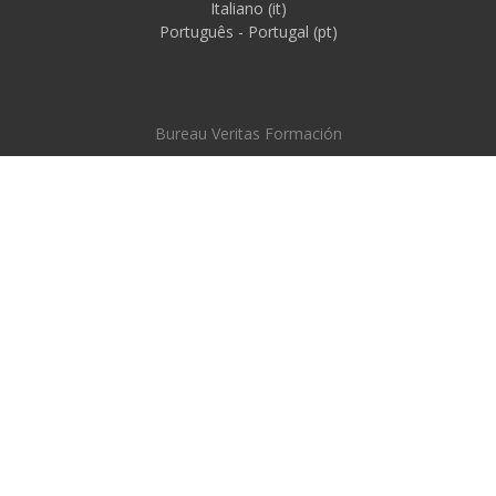
Italiano ‎(it)‎
Português - Portugal ‎(pt)‎
Bureau Veritas Formación