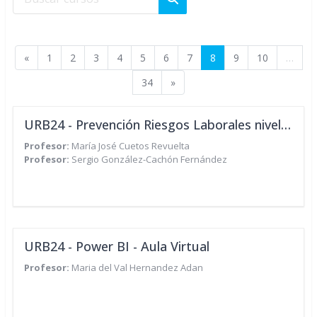
Buscar cursos
Página anterior
Página 1
Página 2
Página 3
Página 4
Página 5
Página 6
Página 7
Página 8
Página 9
Página 10
«
1
2
3
4
5
6
7
8
9
10
…
Página 34
Siguiente página
34
»
URB24 - Prevención Riesgos Laborales nivel básico - 30h
Profesor:
María José Cuetos Revuelta
Profesor:
Sergio González-Cachón Fernández
URB24 - Power BI - Aula Virtual
Profesor:
Maria del Val Hernandez Adan