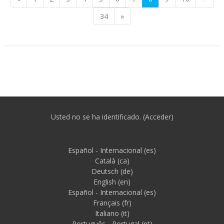
Página 34
Siguiente página
34
»
Usted no se ha identificado. (
Acceder
)
Español - Internacional ‎(es)‎
Català ‎(ca)‎
Deutsch ‎(de)‎
English ‎(en)‎
Español - Internacional ‎(es)‎
Français ‎(fr)‎
Italiano ‎(it)‎
Português - Portugal ‎(pt)‎