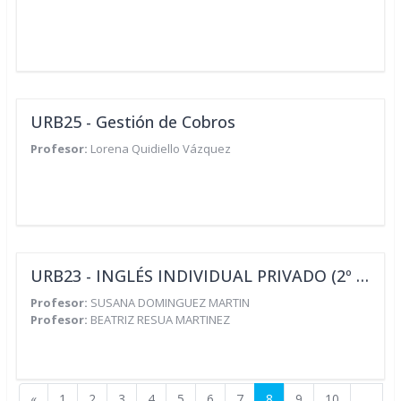
URB25 - Gestión de Cobros
Profesor:
Lorena Quidiello Vázquez
URB23 - INGLÉS INDIVIDUAL PRIVADO (2º Semestre)
Profesor:
SUSANA DOMINGUEZ MARTIN
Profesor:
BEATRIZ RESUA MARTINEZ
Página anterior
Página 1
Página 2
Página 3
Página 4
Página 5
Página 6
Página 7
Página 8
Página 9
Página 10
«
1
2
3
4
5
6
7
8
9
10
…