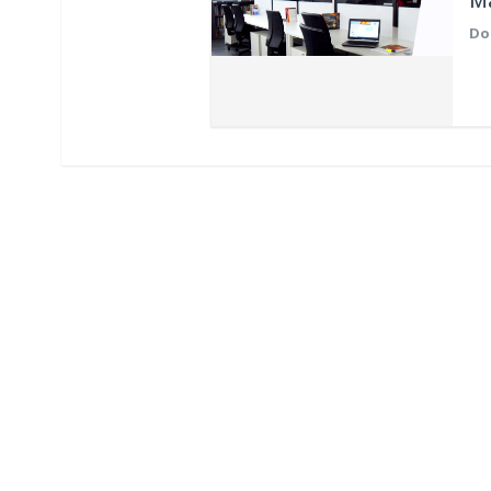
Má
Do