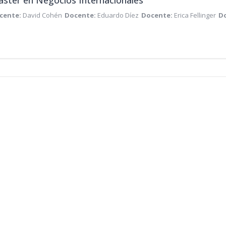
ster en Negocios Internacionales
cente:
David Cohén
Docente:
Eduardo Díez
Docente:
Erica Fellinger
D