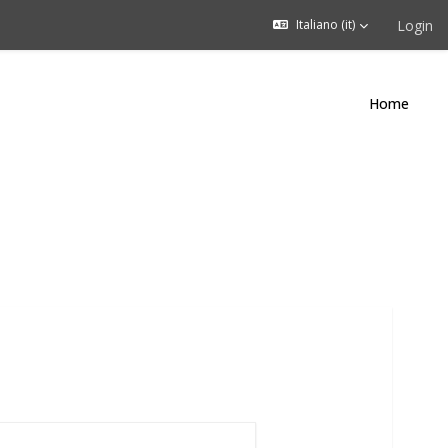
Login
Italiano ‎(it)‎
Home