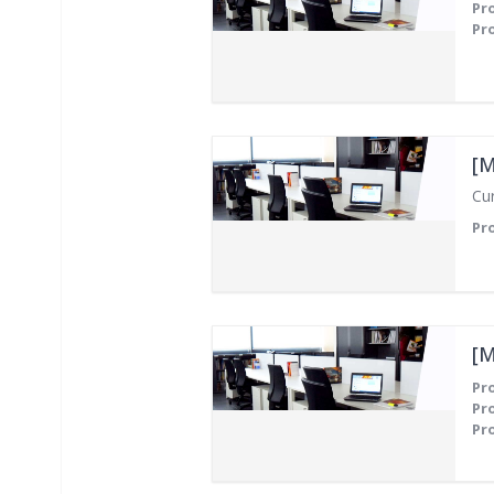
Pr
Pr
[M
Cu
Pr
[M
Pr
Pr
Pr