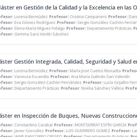
ofesor:
Lorena Bermúdez
Profesor:
Cristina Campanero
Profesor:
Dan
ofesor:
Eva Gómez Rodríguez
Profesor:
Sergio González-Cachón Ferná
ofesor:
Elena María Miguez Fidalgo
Profesor:
Departamento Prácticas
P
ofesor:
Gemma Sara Ventín Sánchez
ofesor:
Lorena Bermúdez
Profesor:
María José Cuetos Revuelta
Profes
ofesor:
Vanessa Escamilla
Profesor:
Ana María Galindo San Valentín
ofesor:
Sergio González-Cachón Fernández
Profesor:
Lucía Grijalbo Fe
ofesor:
Departamento Prácticas
Profesor:
Noelia Sánchez Vallina
Profe
ofesor:
Constantino Carabal
Profesor:
MONTSERRAT ESPÍN GARCIA
Prof
ofesor:
Javier González
Profesor:
LUIS GUERRERO GOMEZ
Profesor:
La
ofesor:
JAIME PANCORBO CRESPO
Profesor:
Departamento Prácticas
Pr