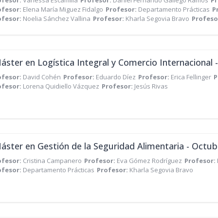
ofesor:
Vanessa Escamilla
Profesor:
Daniel Fernando Gallego Ramos
Pr
ofesor:
Elena María Miguez Fidalgo
Profesor:
Departamento Prácticas
P
ofesor:
Noelia Sánchez Vallina
Profesor:
Kharla Segovia Bravo
Profeso
áster en Logística Integral y Comercio Internacional 
ofesor:
David Cohén
Profesor:
Eduardo Díez
Profesor:
Erica Fellinger
P
ofesor:
Lorena Quidiello Vázquez
Profesor:
Jesús Rivas
áster en Gestión de la Seguridad Alimentaria - Octub
ofesor:
Cristina Campanero
Profesor:
Eva Gómez Rodríguez
Profesor:
ofesor:
Departamento Prácticas
Profesor:
Kharla Segovia Bravo