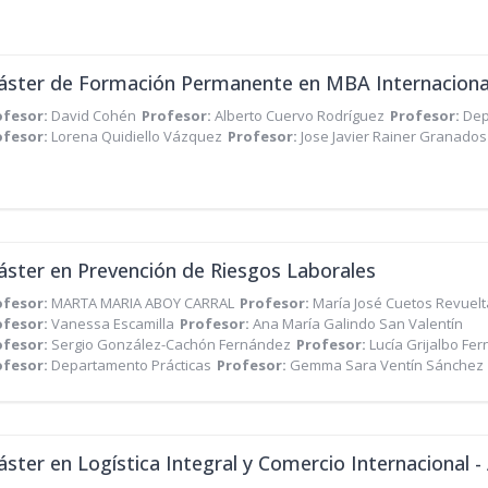
ofesor:
David Cohén
Profesor:
Alberto Cuervo Rodríguez
Profesor:
Dep
ofesor:
Lorena Quidiello Vázquez
Profesor:
Jose Javier Rainer Granados
ster en Prevención de Riesgos Laborales
ofesor:
MARTA MARIA ABOY CARRAL
Profesor:
María José Cuetos Revuelt
ofesor:
Vanessa Escamilla
Profesor:
Ana María Galindo San Valentín
ofesor:
Sergio González-Cachón Fernández
Profesor:
Lucía Grijalbo Fe
ofesor:
Departamento Prácticas
Profesor:
Gemma Sara Ventín Sánchez
ster en Logística Integral y Comercio Internacional - 