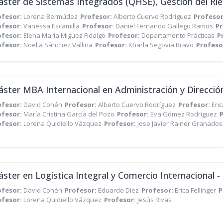
ofesor:
Lorena Bermúdez
Profesor:
Alberto Cuervo Rodríguez
Profeso
ofesor:
Vanessa Escamilla
Profesor:
Daniel Fernando Gallego Ramos
Pr
ofesor:
Elena María Miguez Fidalgo
Profesor:
Departamento Prácticas
P
ofesor:
Noelia Sánchez Vallina
Profesor:
Kharla Segovia Bravo
Profeso
ofesor:
David Cohén
Profesor:
Alberto Cuervo Rodríguez
Profesor:
Eric
ofesor:
María Cristina García del Pozo
Profesor:
Eva Gómez Rodríguez
ofesor:
Lorena Quidiello Vázquez
Profesor:
Jose Javier Rainer Granados
ofesor:
David Cohén
Profesor:
Eduardo Díez
Profesor:
Erica Fellinger
P
ofesor:
Lorena Quidiello Vázquez
Profesor:
Jesús Rivas