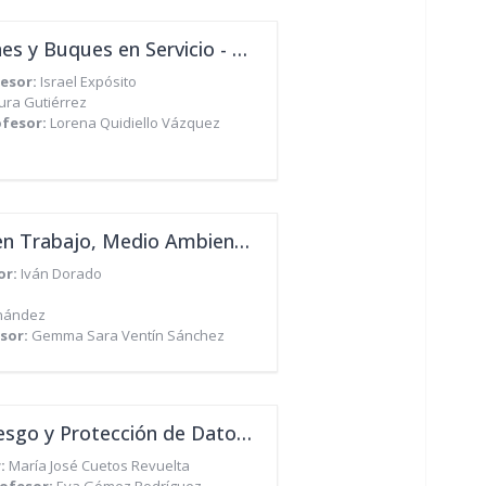
[Máster en Inspección de Buques, Nuevas Construcciones y Buques en Servicio - Octubre 2021]
esor:
Israel Expósito
ura Gutiérrez
ofesor:
Lorena Quidiello Vázquez
[Máster Gestión Integrada, Calidad, Seguridad y Salud en Trabajo, Medio Ambiente y Responsabilidad Corporativa - Octubre 2021]
or:
Iván Dorado
rnández
sor:
Gemma Sara Ventín Sánchez
[Máster de Sistemas Integrados (QHSE), Gestión del Riesgo y Protección de Datos - Octubre 2021]
r:
María José Cuetos Revuelta