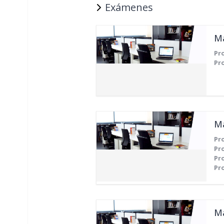
Exámenes
Pr
Pr
Má
Pr
Pr
Pr
Pr
Má