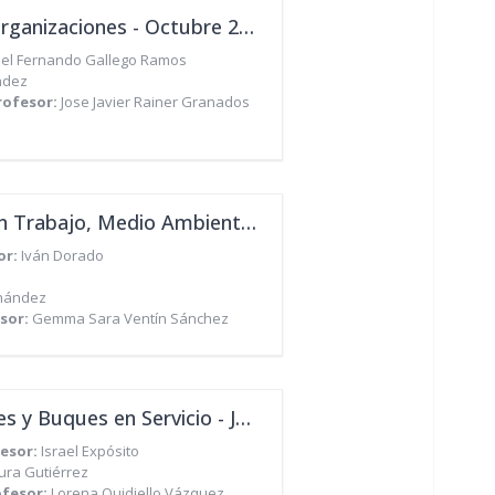
[Máster en Gestión de la Calidad y la Excelencia en las Organizaciones - Octubre 2021]
iel Fernando Gallego Ramos
ndez
rofesor:
Jose Javier Rainer Granados
Máster Gestión Integrada, Calidad, Seguridad y Salud en Trabajo, Medio Ambiente y Responsabilidad Corporativa - Julio 2021
or:
Iván Dorado
rnández
sor:
Gemma Sara Ventín Sánchez
Máster en Inspección de Buques, Nuevas Construcciones y Buques en Servicio - Julio 2021
esor:
Israel Expósito
ura Gutiérrez
ofesor:
Lorena Quidiello Vázquez