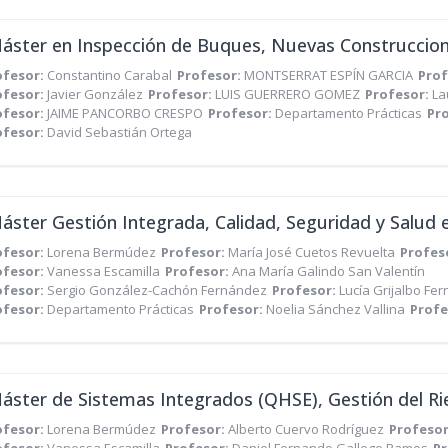
ofesor:
Constantino Carabal
Profesor:
MONTSERRAT ESPÍN GARCIA
Prof
ofesor:
Javier González
Profesor:
LUIS GUERRERO GOMEZ
Profesor:
La
ofesor:
JAIME PANCORBO CRESPO
Profesor:
Departamento Prácticas
Pr
ofesor:
David Sebastián Ortega
ofesor:
Lorena Bermúdez
Profesor:
María José Cuetos Revuelta
Profes
ofesor:
Vanessa Escamilla
Profesor:
Ana María Galindo San Valentín
ofesor:
Sergio González-Cachón Fernández
Profesor:
Lucía Grijalbo Fe
ofesor:
Departamento Prácticas
Profesor:
Noelia Sánchez Vallina
Profe
ofesor:
Lorena Bermúdez
Profesor:
Alberto Cuervo Rodríguez
Profeso