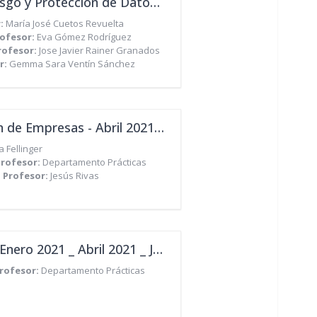
Máster de Sistemas Integrados (QHSE), Gestión del Riesgo y Protección de Datos - Abril 2021 _ Julio 2021
r:
María José Cuetos Revuelta
ofesor:
Eva Gómez Rodríguez
rofesor:
Jose Javier Rainer Granados
r:
Gemma Sara Ventín Sánchez
Máster MBA Internacional en Administración y Dirección de Empresas - Abril 2021 _ Julio 2021
a Fellinger
Profesor:
Departamento Prácticas
Profesor:
Jesús Rivas
Máster en Logística Integral y Comercio Internacional - Enero 2021 _ Abril 2021 _ Julio 2021
rofesor:
Departamento Prácticas