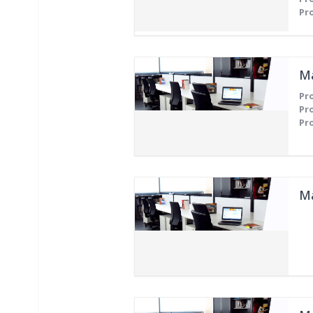
Pr
Má
Pr
Pr
Pr
Má