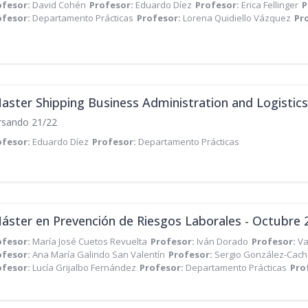
ofesor:
David Cohén
Profesor:
Eduardo Díez
Profesor:
Erica Fellinger
P
ofesor:
Departamento Prácticas
Profesor:
Lorena Quidiello Vázquez
Pr
aster Shipping Business Administration and Logistic
rsando 21/22
ofesor:
Eduardo Díez
Profesor:
Departamento Prácticas
áster en Prevención de Riesgos Laborales - Octubre 
ofesor:
María José Cuetos Revuelta
Profesor:
Iván Dorado
Profesor:
Va
ofesor:
Ana María Galindo San Valentín
Profesor:
Sergio González-Cac
ofesor:
Lucía Grijalbo Fernández
Profesor:
Departamento Prácticas
Pro