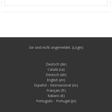
Sie sind nicht angemeldet. (
Login
)
Deutsch ‎(de)‎
Català ‎(ca)‎
Deutsch ‎(de)‎
English ‎(en)‎
Español - Internacional ‎(es)‎
Français ‎(fr)‎
Italiano ‎(it)‎
Português - Portugal ‎(pt)‎