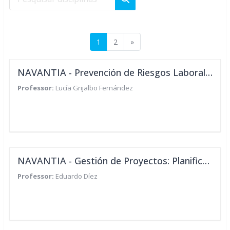
Pesquisar disciplinas
Página 1
Página 2
Página seguinte
1
2
»
NAVANTIA - Prevención de Riesgos Laborales para Directivos del Sector del Metal
Professor:
Lucía Grijalbo Fernández
NAVANTIA - Gestión de Proyectos: Planificación, Seguimiento y Control de Proyectos
Professor:
Eduardo Díez