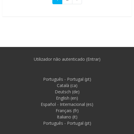
Utilizador não autenticado (
Entrar
)
Português - Portugal ‎(pt)‎
Català ‎(ca)‎
Deutsch ‎(de)‎
English ‎(en)‎
Español - Internacional ‎(es)‎
Français ‎(fr)‎
Italiano ‎(it)‎
Português - Portugal ‎(pt)‎