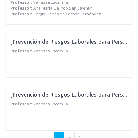
Professor:
Vanessa Escamilla
Professor:
Ana María Galindo San Valentín
Professor:
Sergio González-Cachón Fernández
[Prevención de Riesgos Laborales para Personal de Oficinas de Empresas del Sector de Metal. Formación de Reciclaje - NAVANTIA]
Professor:
Vanessa Escamilla
[Prevención de Riesgos Laborales para Personal de Oficinas de Empresas del Sector de Metal - NAVANTIA]
Professor:
Vanessa Escamilla
Página 1
Página 2
Página seguinte
1
2
»