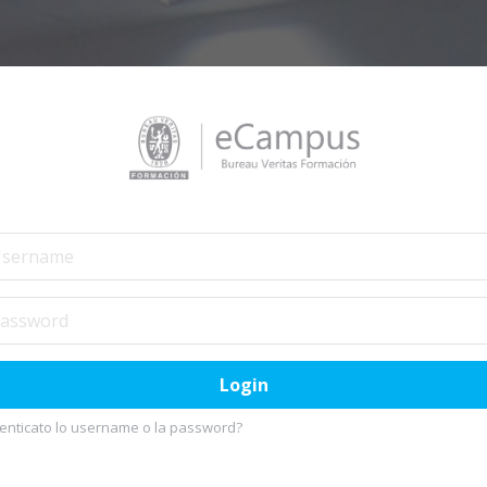
ame
ord
Login
enticato lo username o la password?